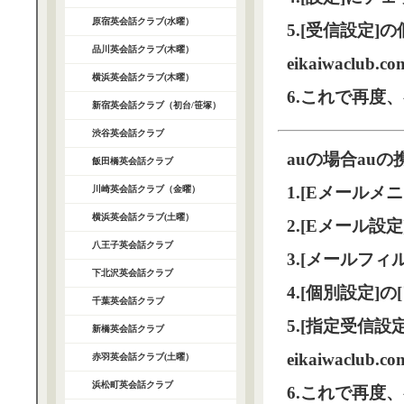
原宿英会話クラブ(水曜）
5.[受信設定
品川英会話クラブ(木曜）
eikaiwacl
横浜英会話クラブ(木曜）
6.これで再度
新宿英会話クラブ（初台/笹塚）
渋谷英会話クラブ
auの場合au
飯田橋英会話クラブ
1.[Eメールメ
川崎英会話クラブ（金曜）
横浜英会話クラブ(土曜）
2.[Eメール設
八王子英会話クラブ
3.[メールフィ
下北沢英会話クラブ
4.[個別設定]
千葉英会話クラブ
5.[指定受信設
新橋英会話クラブ
eikaiwacl
赤羽英会話クラブ(土曜）
浜松町英会話クラブ
6.これで再度