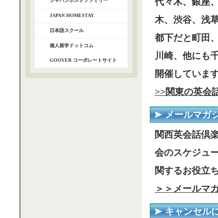
代々木、銀座、
ジャパンホストファミリー
JAPAN HOMESTAY
木、渋谷、浅
日本語スクール
都下だと町田
個人留学ドットコム
川崎、他にも
GOOVER コーポレートサイト
開催していま
>>関東の英会
メールマガ
関西英会話倶
会のスケジュ
関するお役立
＞＞メールマ
キャンセル