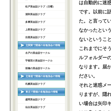
は自動的に迷
松戸英会話クラブ（日曜）
です。以前に
浦和英会話クラブ
た。と言って
多摩英会話クラブ
なかったとい
上野英会話クラブ
目黒英会話クラブ
ないというこ
北関東で開催の各勉強会の情報
これまでにそ
水戸の英会話サークル
ルフォルダー
宇都宮の英会話サークル
なります。届
前橋の英会話サークル
ださい。
北海道で開催の各勉強会の情報
札幌英会話クラブ
それと迷惑メ
東北で開催の各勉強会の情報
りますが、隠
盛岡英会話クラブ
い場合は矢印
仙台英会話クラブ