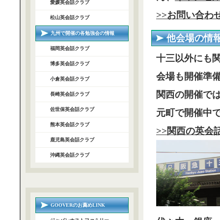
愛媛英会話クラブ
>>お問い合わ
松山英会話クラブ
九州で開催の各勉強会の情報
他会場の情
福岡英会話クラブ
十三以外にも
博多英会話クラブ
会場も開催準
小倉英会話クラブ
関西の開催で
長崎英会話クラブ
佐世保英会話クラブ
元町で開催中
熊本英会話クラブ
>>関西の英会
鹿児島英会話クラブ
沖縄英会話クラブ
GOOVERのお薦めLINK