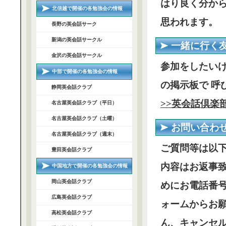
はり良く分か
北信越で開催の各勉強会の情報
思われます。
長野の英会話サーク
新潟の英会話サークル
一緒に行く
金沢の英会話サークル
参加をしたいけ
中部で開催の各勉強会の情報
の掲示板で 呼
静岡英会話クラブ
>>英会話倶楽
名古屋英会話クラブ（平日）
名古屋英会話クラブ（土曜）
お問い合わ
名古屋英会話クラブ（週末）
ご質問等は以
豊田英会話クラブ
内容はお返事
中国地方で開催の各勉強会の情報
岡山英会話クラブ
めにお電話番
広島英会話クラブ
ォームからお
高松英会話クラブ
ん、
キャンセ