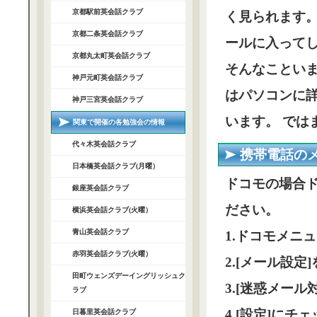
京都駅前英会話クラブ
く見られます
京都二条英会話クラブ
ールに入って
京都丸太町英会話クラブ
そんなことい
神戸元町英会話クラブ
はパソコンに詳
神戸三宮英会話クラブ
います。 では
関東で開催の各勉強会の情報
代々木英会話クラブ
携帯電話の
日本橋英会話クラブ(月曜）
ドコモの場合
銀座英会話クラブ
ださい。
横浜英会話クラブ(火曜）
青山英会話クラブ
1.ドコモメニ
赤羽英会話クラブ(火曜）
2.[メール設定
田町ウェンズデーイングリッシュク
3.[迷惑メー
ラブ
4.[設定]に
日暮里英会話クラブ