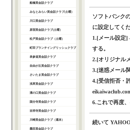
船橋英会話クラブ
みなとみらい英会話クラブ(土曜）
ソフトバンク
川口英会話クラブ
に設定してく
原宿英会話クラブ(土曜）
1.[メール設定]
松戸英会話クラブ（土曜）
する。
町田ブランチイングリッシュクラブ
表参道英会話クラブ
2.[オリジナ
自由が丘英会話クラブ
3.[迷惑メール
さいたま英会話クラブ
4.[受信拒否
浅草英会話クラブ
eikaiwacl
溝の口英会話クラブ
6.これで再度
国分寺英会話クラブ
吉祥寺英会話クラブ
川崎英会話クラブ（週末）
続いて YAHO
墨田英会話クラブ