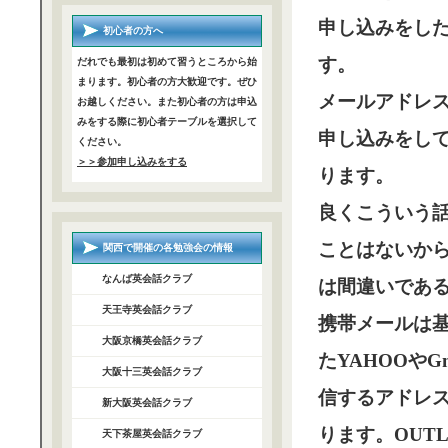
申し込みをし
初心者の方へ
す。
だれでも最初は初めて習うところから始
まります。初心者の方大歓迎です。ぜひ
メールアドレ
お越しください。また初心者の方は申込
みをする際に初心者テーブルを選択して
申し込みをし
ください。
＞＞参加申し込みをする
ります。
良くこういう
ことはないか
関西で開催の各勉強会の情報
なんば英会話クラブ
は間違いであ
天王寺英会話クラブ
携帯メールは
大阪京橋英会話クラブ
たYAHOOやG
大阪十三英会話クラブ
信するアドレ
新大阪英会話クラブ
ります。OUT
天下茶屋英会話クラブ